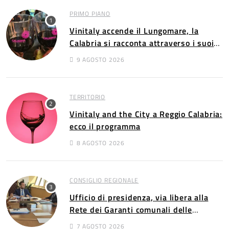
PRIMO PIANO
Vinitaly accende il Lungomare, la
Calabria si racconta attraverso i suoi
vini
9 AGOSTO 2026
TERRITORIO
Vinitaly and the City a Reggio Calabria:
ecco il programma
8 AGOSTO 2026
CONSIGLIO REGIONALE
Ufficio di presidenza, via libera alla
Rete dei Garanti comunali delle
persone con disabilità​​
7 AGOSTO 2026