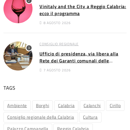
Vinitaly and the City a Reggio Calabria:
ecco il programma
8 AGOSTO 2026
CONSIGLIO REGIONALE
Ufficio di presidenza, via libera alla
Rete dei Garanti comunali delle
persone con disabilità​​
7 AGOSTO 2026
TAGS
Ambiente
Borghi
Calabria
Calanchi
Cirillo
Consiglio regionale della Calabria
Cultura
Palazzo Campanella
Reggio Calabria