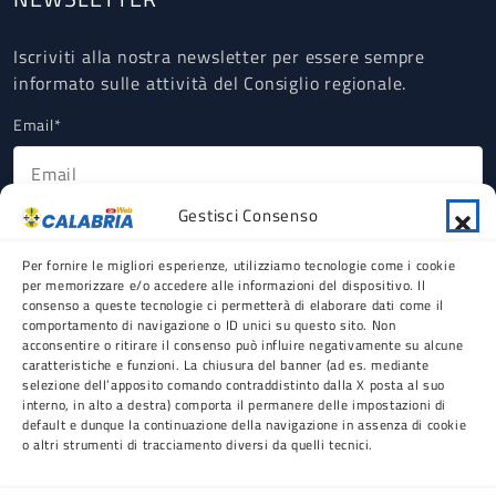
Iscriviti alla nostra newsletter per essere sempre
informato sulle attività del Consiglio regionale.
Email*
Gestisci Consenso
Ho letto, compreso e accettato la Privacy Policy riguardante il
trattamento dei dati personali ex art 13 GDPR (obbligatorio).
Per fornire le migliori esperienze, utilizziamo tecnologie come i cookie
per memorizzare e/o accedere alle informazioni del dispositivo. Il
consenso a queste tecnologie ci permetterà di elaborare dati come il
comportamento di navigazione o ID unici su questo sito. Non
acconsentire o ritirare il consenso può influire negativamente su alcune
caratteristiche e funzioni. La chiusura del banner (ad es. mediante
selezione dell’apposito comando contraddistinto dalla X posta al suo
Testata registrata presso il Tribunale di Reggio
interno, in alto a destra) comporta il permanere delle impostazioni di
Calabria n° 5/2012 |
Editore:
Consiglio regionale
default e dunque la continuazione della navigazione in assenza di cookie
della Calabria |
C.F.
80001350802 |
P.IVA
o altri strumenti di tracciamento diversi da quelli tecnici.
02969530803 |
Sede legale
: Palazzo «Tommaso