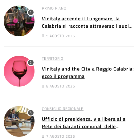
PRIMO PIANO
Vinitaly accende il Lungomare, la
Calabria si racconta attraverso i suoi
vini
9 AGOSTO 2026
TERRITORIO
Vinitaly and the City a Reggio Calabria:
ecco il programma
8 AGOSTO 2026
CONSIGLIO REGIONALE
Ufficio di presidenza, via libera alla
Rete dei Garanti comunali delle
persone con disabilità​​
7 AGOSTO 2026