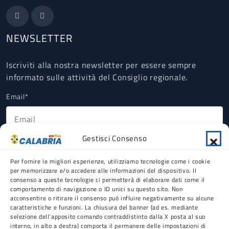
NEWSLETTER
Iscriviti alla nostra newsletter per essere sempre
informato sulle attività del Consiglio regionale.
Email*
Gestisci Consenso
Ho letto, compreso e accettato la Privacy Policy riguardante il
trattamento dei dati personali ex art 13 GDPR (obbligatorio).
Per fornire le migliori esperienze, utilizziamo tecnologie come i cookie
per memorizzare e/o accedere alle informazioni del dispositivo. Il
consenso a queste tecnologie ci permetterà di elaborare dati come il
comportamento di navigazione o ID unici su questo sito. Non
acconsentire o ritirare il consenso può influire negativamente su alcune
caratteristiche e funzioni. La chiusura del banner (ad es. mediante
selezione dell’apposito comando contraddistinto dalla X posta al suo
Testata registrata presso il Tribunale di Reggio
interno, in alto a destra) comporta il permanere delle impostazioni di