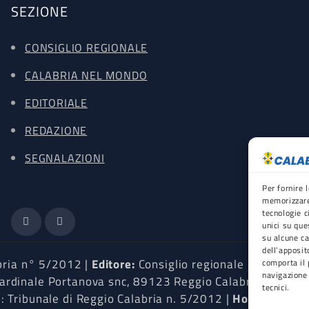
SEZIONE
CONSIGLIO REGIONALE
CALABRIA NEL MONDO
EDITORIALE
REDAZIONE
SEGNALAZIONI
Per fornire 
memorizzare 
tecnologie c
unici su que
su alcune ca
dell’apposit
abria n° 5/2012 |
Editore:
Consiglio regionale della Calab
comporta il 
navigazione 
rdinale Portanova snc, 89123 Reggio Calabria (RC) |
P
tecnici.
e
: Tribunale di Reggio Calabria n. 5/2012 |
Hosting provi