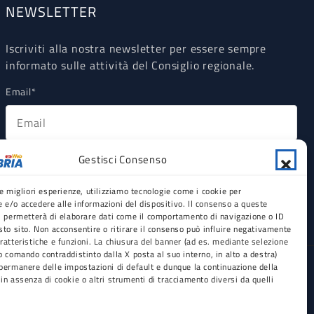
NEWSLETTER
Iscriviti alla nostra newsletter per essere sempre
informato sulle attività del Consiglio regionale.
Email*
Ho letto, compreso e accettato la Privacy Policy riguardante
Gestisci Consenso
il trattamento dei dati personali ex art 13 GDPR (obbligatorio).
le migliori esperienze, utilizziamo tecnologie come i cookie per
e/o accedere alle informazioni del dispositivo. Il consenso a queste
i permetterà di elaborare dati come il comportamento di navigazione o ID
sto sito. Non acconsentire o ritirare il consenso può influire negativamente
ratteristiche e funzioni. La chiusura del banner (ad es. mediante selezione
o comando contraddistinto dalla X posta al suo interno, in alto a destra)
ria |
C.F.
80001350802 |
P.IVA
02969530803 |
Sede
permanere delle impostazioni di default e dunque la continuazione della
in assenza di cookie o altri strumenti di tracciamento diversi da quelli
EC
: consiglioregionale@pec.consrc.it |
Direttore
der
: Netcup | © 2017 - 2026 Calabria On Web | All